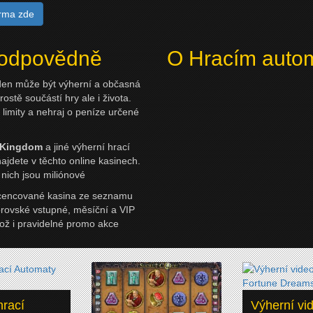
rma zde
 odpovědně
O Hracím auto
en může být výherní a občasná
rostě součástí hry ale i života.
 limity a nehraj o peníze určené
 Kingdom
a jiné výherní hrací
ajdete v těchto online kasinech.
 nich jsou miliónové
icencované kasina ze seznamu
brovské vstupné, měsíční a VIP
ož i pravidelné promo akce
hrací
Výherní vi