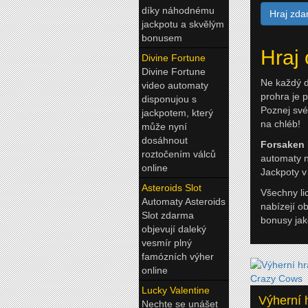
díky náhodnému
Hraj zda
jackpotu a skvělým
bonusem
Hraj
Divine Fortune
Divine Fortune
Ne každý d
video automaty
prohra je p
disponujou s
Poznej své
jackpotem, který
na chléb!
může nyní
dosáhnout
Forsaken
roztočením válců
automaty n
online
Jackpoty v
Asteroids Slot
Všechny l
Automaty Asteroids
nabízejí o
Slot zdarma
bonusy jak
objevují daleký
vesmír plný
famózních výher
online
Lucky Valentine
Výherní 
Nechte se unášet