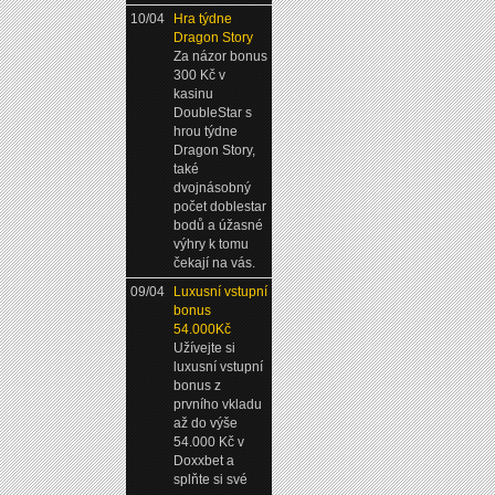
10/04
Hra týdne
Dragon Story
Za názor bonus
300 Kč v
kasinu
DoubleStar s
hrou týdne
Dragon Story,
také
dvojnásobný
počet doblestar
bodů a úžasné
výhry k tomu
čekají na vás.
09/04
Luxusní vstupní
bonus
54.000Kč
Užívejte si
luxusní vstupní
bonus z
prvního vkladu
až do výše
54.000 Kč v
Doxxbet a
splňte si své