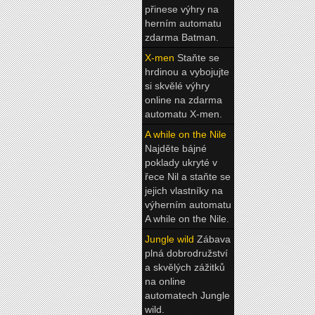
přinese výhry na
herním automatu
zdarma Batman.
X-men
Staňte se
hrdinou a vybojujte
si skvělé výhry
online na zdarma
automatu X-men.
A while on the Nile
Najděte bájné
poklady ukryté v
řece Nil a staňte se
jejich vlastníky na
výherním automatu
A while on the Nile.
Jungle wild
Zábava
plná dobrodružství
a skvělých zážitků
na online
automatech Jungle
wild.