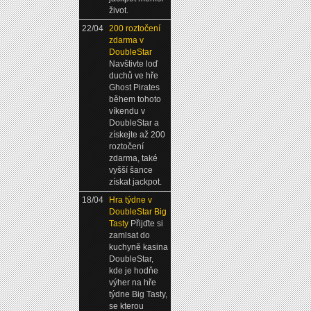
život.
22/04
200 roztočení
zdarma v
DoubleStar
Navštivte loď
duchů ve hře
Ghost Pirates
během tohoto
víkendu v
DoubleStar a
získejte až 200
roztočení
zdarma, také
vyšší šance
získat jackpot.
18/04
Hra týdne v
DoubleStar Big
Tasty
Přijďte si
zamlsat do
kuchyně kasina
DoubleStar,
kde je hodňe
výher na hře
týdne Big Tasty,
se kterou