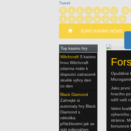
Tweet
V
ý
h
e
r
n
í
H
A
u
t
o
m
a
t
y
EURO KASINO NEWS
Top kasino hry
Witchcraft
S kasino
For
hrou Witchcraft
zdarma máte k
Opuštěné k
dispozici zatraceně
Microgamin
skvělé výhry den
co den
Jako první
hracího po
Black Diamond
sdílí vaši 
Zahrejte si
automaty hry Black
Velmi kval
Diamond s
výherního 
několika
stránce. M
příležitostmi jak se
bonusová h
stát milionářem