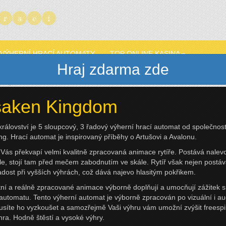
r
a
c
í
VÝHERNÍ HRACÍ AUTOMATY
TOP ONLINE KASINA
Hraj zdarma zde
saken Kingdom
rálovství je 5 sloupcový, 3 řadový výherní hrací automat od společnost
g. Hrací automat je inspirovaný příběhy o Artušovi a Avalonu.
 Vás překvapí velmi kvalitně zpracovaná animace rytíře. Postává nalev
le, stojí tam před mečem zabodnutím ve skále. Rytíř však nejen postává
radost při vyšších výhrách, což dává najevo hlasitým pokřikem.
itní a reálně zpracované animace výborně doplňují a umocňují zážitek s
automatu. Tento výherní automat je výborně zpracován po vizuální i au
usíte ho vyzkoušet a samozřejmě Vaši výhru vám umožní zvýšit freespi
ra. Hodně štěstí a vysoké výhry.