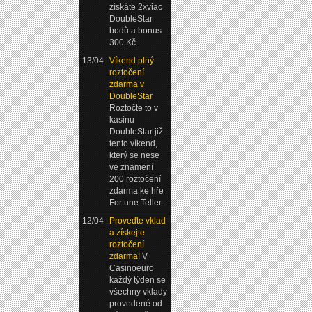
získáte 2xviac
DoubleStar
bodů a bonus
300 Kč.
13/04
Víkend plný
roztočení
zdarma v
DoubleStar
Roztočte to v
kasinu
DoubleStar již
tento víkend,
který se nese
ve znamení
200 roztočení
zdarma ke hře
Fortune Teller.
12/04
Proveďte vklad
a získejte
roztočení
zdarma!
V
Casinoeuro
každý týden se
všechny vklady
provedené od