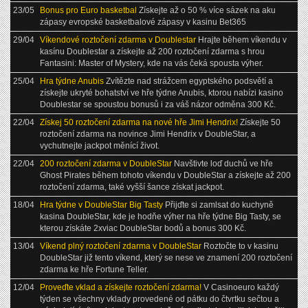
23/05
Bonus pro Euro basketbal
Získejte až o 50 % více sázek na aku
zápasy evropské basketbalové zápasy v kasinu Bet365
29/04
Víkendové roztočení zdarma v Doublestar
Hrajte během víkendu v
kasínu Doublestar a získejte až 200 roztočení zdarma s hrou
Fantasini: Master of Mystery, kde na vás čeká spousta výher.
25/04
Hra týdne Anubis
Zvítězte nad strážcem egyptského podsvětí a
získejte ukryté bohatství ve hře týdne Anubis, ktorou nabízi kasino
Doublestar se spoustou bonusů i za váš názor odměna 300 Kč.
22/04
Získej 50 roztočení zdarma na nové hře Jimi Hendrix!
Získejte 50
roztočení zdarma na novince Jimi Hendrix v DoubleStar, a
vychutnejte jackpot měnící život.
22/04
200 roztočení zdarma v DoubleStar
Navštivte loď duchů ve hře
Ghost Pirates během tohoto víkendu v DoubleStar a získejte až 200
roztočení zdarma, také vyšší šance získat jackpot.
18/04
Hra týdne v DoubleStar Big Tasty
Přijďte si zamlsat do kuchyně
kasina DoubleStar, kde je hodňe výher na hře týdne Big Tasty, se
kterou získáte 2xviac DoubleStar bodů a bonus 300 Kč.
13/04
Víkend plný roztočení zdarma v DoubleStar
Roztočte to v kasinu
DoubleStar již tento víkend, který se nese ve znamení 200 roztočení
zdarma ke hře Fortune Teller.
12/04
Proveďte vklad a získejte roztočení zdarma!
V Casinoeuro každý
týden se všechny vklady provedené od pátku do čtvrtku sečtou a