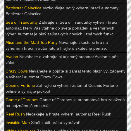
Battlestar Galactica
Vyzkoušejte nový výherní hrací automaty
Battlestar Galactica
Sea of Tranquility
Zahrajte si Sea of Tranquility výherní hrací
automat, který Vás vtáhne do světa pohádek a vesmírných
výher. Automat je plný zajímavých nových i známých funkci
Alice and the Mad Tea Party
Neváhejte zkuste si hru na
výherním hracím automatu a hrajte o skutečné peníze.
Avalon
Neváhejte a zahrajte si tajemný automat Avalon s pěti
válci
Crazy Cows
Neváhejte a pojďte si zahrát tento bláznivý, zábavný
a výherní automat Crazy Cows.
Cosmic Fortune
Zahrajte si výherní automat Cosmic Fortune
online a vyhrajte jackpot
Game of Thrones
Game of Thrones je automatová hra založená
na najznámejšom seriáli
Reel Rush
Nečekejte a hrajte výherní automat Reel Rush!
Invisible Man
Stačí začít hrát a vyhrávat!