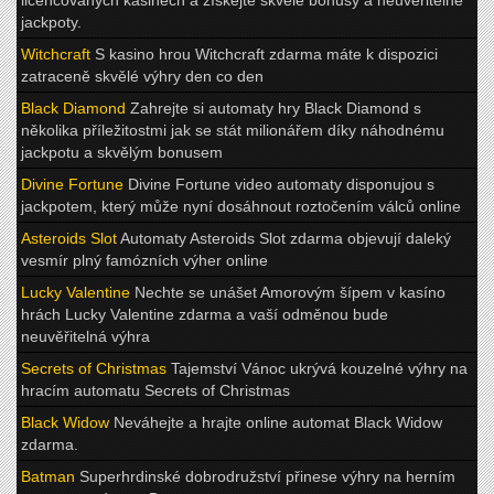
licencovaných kasinech a získejte skvěle bonusy a neuvěřitelné
jackpoty.
Witchcraft
S kasino hrou Witchcraft zdarma máte k dispozici
zatraceně skvělé výhry den co den
Black Diamond
Zahrejte si automaty hry Black Diamond s
několika příležitostmi jak se stát milionářem díky náhodnému
jackpotu a skvělým bonusem
Divine Fortune
Divine Fortune video automaty disponujou s
jackpotem, který může nyní dosáhnout roztočením válců online
Asteroids Slot
Automaty Asteroids Slot zdarma objevují daleký
vesmír plný famózních výher online
Lucky Valentine
Nechte se unášet Amorovým šípem v kasíno
hrách Lucky Valentine zdarma a vaší odměnou bude
neuvěřitelná výhra
Secrets of Christmas
Tajemství Vánoc ukrývá kouzelné výhry na
hracím automatu Secrets of Christmas
Black Widow
Neváhejte a hrajte online automat Black Widow
zdarma.
Batman
Superhrdinské dobrodružství přinese výhry na herním