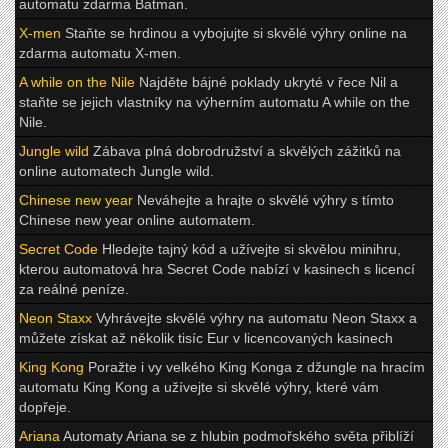
automatu zdarma Batman.
X-men
Staňte se hrdinou a vybojujte si skvělé výhry online na
zdarma automatu X-men.
A while on the Nile
Najděte bájné poklady ukryté v řece Nil a
staňte se jejich vlastníky na výherním automatu A while on the
Nile.
Jungle wild
Zábava plná dobrodružství a skvělých zážitků na
online automatech Jungle wild.
Chinese new year
Neváhejte a hrajte o skvělé výhry s tímto
Chinese new year online automatem.
Secret Code
Hledejte tajný kód a užívejte si skvělou minihru,
kterou automatová hra Secret Code nabízí v kasinech s licencí
za reálné peníze.
Neon Staxx
Vyhrávejte skvělé výhry na automatu Neon Staxx a
můžete získat až několik tisíc Eur v licencovaných kasinech
King Kong
Poražte i vy velkého King Konga z džungle na hracím
automatu King Kong a užívejte si skvělé výhry, které vám
dopřeje.
Ariana
Automaty Ariana se z hlubin podmořského světa přiblíží