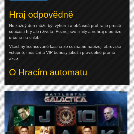
Hraj odpovědně
Ne každý den může být výherní a občasná prohra je prostě
součástí hry ale i života. Poznej své limity a nehraj o peníze
určené na chléb!
Všechny licencované kasina ze seznamu nabízejí obrovské
vstupné, měsíční a VIP bonusy jakož i pravidelné promo
akce
O Hracím automatu