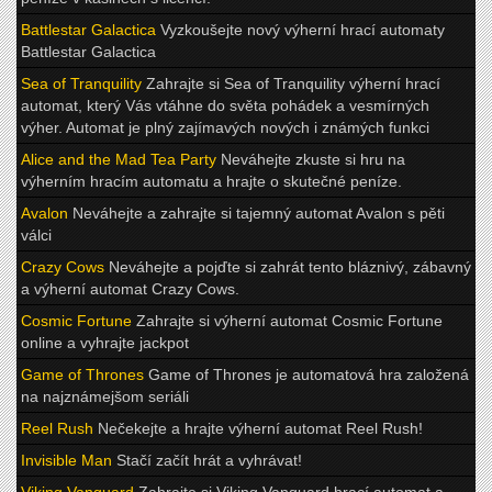
Battlestar Galactica
Vyzkoušejte nový výherní hrací automaty
Battlestar Galactica
Sea of Tranquility
Zahrajte si Sea of Tranquility výherní hrací
automat, který Vás vtáhne do světa pohádek a vesmírných
výher. Automat je plný zajímavých nových i známých funkci
Alice and the Mad Tea Party
Neváhejte zkuste si hru na
výherním hracím automatu a hrajte o skutečné peníze.
Avalon
Neváhejte a zahrajte si tajemný automat Avalon s pěti
válci
Crazy Cows
Neváhejte a pojďte si zahrát tento bláznivý, zábavný
a výherní automat Crazy Cows.
Cosmic Fortune
Zahrajte si výherní automat Cosmic Fortune
online a vyhrajte jackpot
Game of Thrones
Game of Thrones je automatová hra založená
na najznámejšom seriáli
Reel Rush
Nečekejte a hrajte výherní automat Reel Rush!
Invisible Man
Stačí začít hrát a vyhrávat!