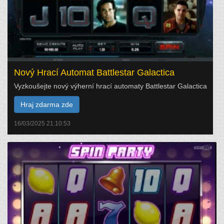
Nový Hrací Automat Battlestar Galactica
Vyzkoušejte nový výherní hrací automaty Battlestar Galactica
Hraj zdarma zde
16/03/2025 21:10:53