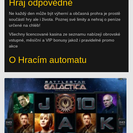
Hraj odpovědně
Ne každý den může být výherní a občasná prohra je prostě
součástí hry ale i života. Poznej své limity a nehraj o peníze
určené na chléb!
Všechny licencované kasina ze seznamu nabízejí obrovské
vstupné, měsíční a VIP bonusy jakož i pravidelné promo
akce
O Hracím automatu