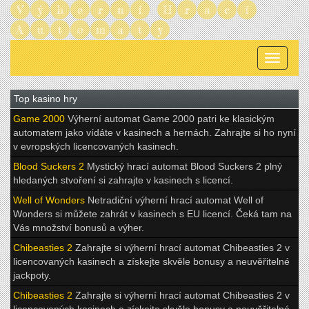
V
ý
h
e
r
n
í
H
r
a
c
í
A
u
t
o
m
a
t
y
Top kasino hry
Game 2000
Výherní automat Game 2000 patri ke klasickým
automatem jako vídáte v kasinech a hernách. Zahrajte si ho nyní
v evropských licencovaných kasinech.
Blood Suckers 2
Mystický hrací automat Blood Suckers 2 plný
hledaných stvoření si zahrajte v kasinech s licencí.
Well of Wonders
Netradiční výherní hrací automat Well of
Wonders si můžete zahrát v kasinech s EU licencí. Čeká tam na
Vás množství bonusů a výher.
Chibeasties 2
Zahrajte si výherní hrací automat Chibeasties 2 v
licencovaných kasinech a získejte skvěle bonusy a neuvěřitelné
jackpoty.
Chibeasties 2
Zahrajte si výherní hrací automat Chibeasties 2 v