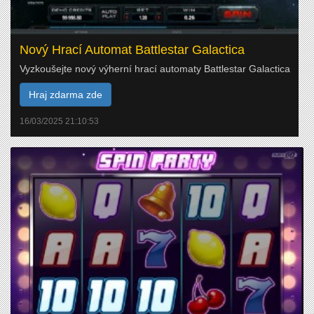
Nový Hrací Automat Battlestar Galactica
Vyzkoušejte nový výherní hrací automaty Battlestar Galactica
Hraj zdarma zde
16/03/2025 21:10:53