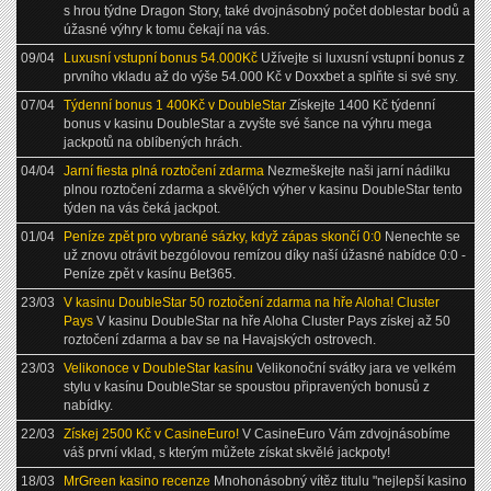
s hrou týdne Dragon Story, také dvojnásobný počet doblestar bodů a
úžasné výhry k tomu čekají na vás.
09/04
Luxusní vstupní bonus 54.000Kč
Užívejte si luxusní vstupní bonus z
prvního vkladu až do výše 54.000 Kč v Doxxbet a splňte si své sny.
07/04
Týdenní bonus 1 400Kč v DoubleStar
Získejte 1400 Kč týdenní
bonus v kasinu DoubleStar a zvyšte své šance na výhru mega
jackpotů na oblíbených hrách.
04/04
Jarní fiesta plná roztočení zdarma
Nezmeškejte naši jarní nádilku
plnou roztočení zdarma a skvělých výher v kasinu DoubleStar tento
týden na vás čeká jackpot.
01/04
Peníze zpět pro vybrané sázky, když zápas skončí 0:0
Nenechte se
už znovu otrávit bezgólovou remízou díky naší úžasné nabídce 0:0 -
Peníze zpět v kasínu Bet365.
23/03
V kasinu DoubleStar 50 roztočení zdarma na hře Aloha! Cluster
Pays
V kasinu DoubleStar na hře Aloha Cluster Pays získej až 50
roztočení zdarma a bav se na Havajských ostrovech.
23/03
Velikonoce v DoubleStar kasínu
Velikonoční svátky jara ve velkém
stylu v kasínu DoubleStar se spoustou připravených bonusů z
nabídky.
22/03
Získej 2500 Kč v CasineEuro!
V CasineEuro Vám zdvojnásobíme
váš první vklad, s kterým můžete získat skvělé jackpoty!
18/03
MrGreen kasino recenze
Mnohonásobný vítěz titulu "nejlepší kasino