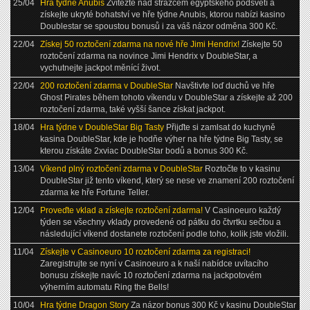
25/04
Hra týdne Anubis
Zvítězte nad strážcem egyptského podsvětí a
získejte ukryté bohatství ve hře týdne Anubis, ktorou nabízi kasino
Doublestar se spoustou bonusů i za váš názor odměna 300 Kč.
22/04
Získej 50 roztočení zdarma na nové hře Jimi Hendrix!
Získejte 50
roztočení zdarma na novince Jimi Hendrix v DoubleStar, a
vychutnejte jackpot měnící život.
22/04
200 roztočení zdarma v DoubleStar
Navštivte loď duchů ve hře
Ghost Pirates během tohoto víkendu v DoubleStar a získejte až 200
roztočení zdarma, také vyšší šance získat jackpot.
18/04
Hra týdne v DoubleStar Big Tasty
Přijďte si zamlsat do kuchyně
kasina DoubleStar, kde je hodňe výher na hře týdne Big Tasty, se
kterou získáte 2xviac DoubleStar bodů a bonus 300 Kč.
13/04
Víkend plný roztočení zdarma v DoubleStar
Roztočte to v kasinu
DoubleStar již tento víkend, který se nese ve znamení 200 roztočení
zdarma ke hře Fortune Teller.
12/04
Proveďte vklad a získejte roztočení zdarma!
V Casinoeuro každý
týden se všechny vklady provedené od pátku do čtvrtku sečtou a
následující víkend dostanete roztočení podle toho, kolik jste vložili.
11/04
Získejte v Casinoeuro 10 roztočení zdarma za registraci!
Zaregistrujte se nyní v Casinoeuro a k naší nabídce uvítacího
bonusu získejte navíc 10 roztočení zdarma na jackpotovém
výherním automatu Ring the Bells!
10/04
Hra týdne Dragon Story
Za názor bonus 300 Kč v kasinu DoubleStar