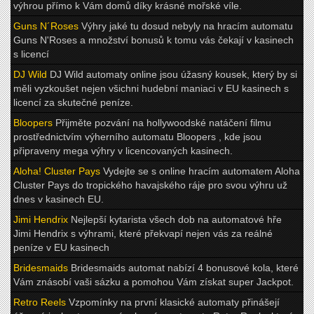
výhrou přímo k Vám domů díky krásné mořské víle.
Guns N´Roses
Výhry jaké tu dosud nebyly na hracím automatu
Guns N'Roses a množství bonusů k tomu vás čekají v kasinech
s licencí
DJ Wild
DJ Wild automaty online jsou úžasný kousek, který by si
měli vyzkoušet nejen všichni hudební maniaci v EU kasinech s
licencí za skutečné peníze.
Bloopers
Přijměte pozvání na hollywoodské natáčení filmu
prostřednictvím výherního automatu Bloopers , kde jsou
připraveny mega výhry v licencovaných kasinech.
Aloha! Cluster Pays
Vydejte se s online hracím automatem Aloha
Cluster Pays do tropického havajského ráje pro svou výhru už
dnes v kasinech EU.
Jimi Hendrix
Nejlepší kytarista všech dob na automatové hře
Jimi Hendrix s výhrami, které překvapí nejen vás za reálné
peníze v EU kasinech
Bridesmaids
Bridesmaids automat nabízí 4 bonusové kola, které
Vám znásobí vaši sázku a pomohou Vám získat super Jackpot.
Retro Reels
Vzpomínky na první klasické automaty přinášejí