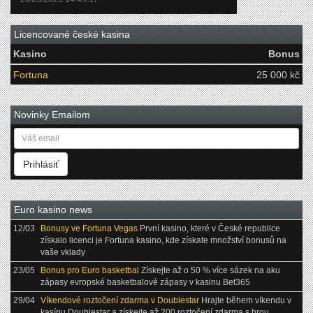
Licencované české kasina
Kasino
Bonus
Fortuna
25 000 kč
Novinky Emailom
Prihlásiť
Euro kasino news
12/03
Bonusy ve Fortuna Vegas
První kasino, které v České republice
získalo licenci je Fortuna kasino, kde získate množství bonusů na
vaše vklady
23/05
Bonus pro Euro basketbal
Získejte až o 50 % více sázek na aku
zápasy evropské basketbalové zápasy v kasinu Bet365
29/04
Víkendové roztočení zdarma v Doublestar
Hrajte během víkendu v
kasínu Doublestar a získejte až 200 roztočení zdarma s hrou