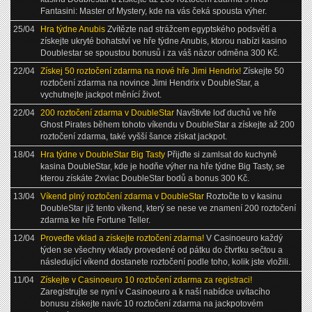
Fantasini: Master of Mystery, kde na vás čeká spousta výher.
25/04
Hra týdne Anubis
Zvítězte nad strážcem egyptského podsvětí a
získejte ukryté bohatství ve hře týdne Anubis, ktorou nabízi kasino
Doublestar se spoustou bonusů i za váš názor odměna 300 Kč.
22/04
Získej 50 roztočení zdarma na nové hře Jimi Hendrix!
Získejte 50
roztočení zdarma na novince Jimi Hendrix v DoubleStar, a
vychutnejte jackpot měnící život.
22/04
200 roztočení zdarma v DoubleStar
Navštivte loď duchů ve hře
Ghost Pirates během tohoto víkendu v DoubleStar a získejte až 200
roztočení zdarma, také vyšší šance získat jackpot.
18/04
Hra týdne v DoubleStar Big Tasty
Přijďte si zamlsat do kuchyně
kasina DoubleStar, kde je hodňe výher na hře týdne Big Tasty, se
kterou získáte 2xviac DoubleStar bodů a bonus 300 Kč.
13/04
Víkend plný roztočení zdarma v DoubleStar
Roztočte to v kasinu
DoubleStar již tento víkend, který se nese ve znamení 200 roztočení
zdarma ke hře Fortune Teller.
12/04
Proveďte vklad a získejte roztočení zdarma!
V Casinoeuro každý
týden se všechny vklady provedené od pátku do čtvrtku sečtou a
následující víkend dostanete roztočení podle toho, kolik jste vložili.
11/04
Získejte v Casinoeuro 10 roztočení zdarma za registraci!
Zaregistrujte se nyní v Casinoeuro a k naší nabídce uvítacího
bonusu získejte navíc 10 roztočení zdarma na jackpotovém