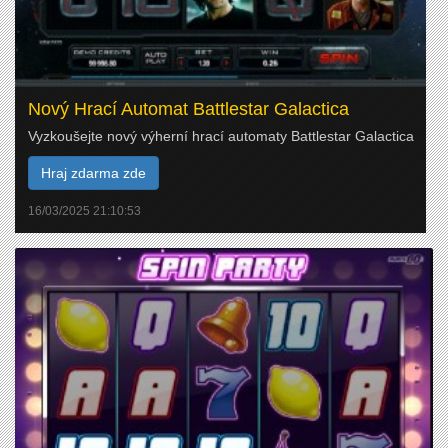
Nový Hrací Automat Battlestar Galactica
Vyzkoušejte nový výherní hrací automaty Battlestar Galactica
Hraj zdarma zde
16/03/2025 21:10:53