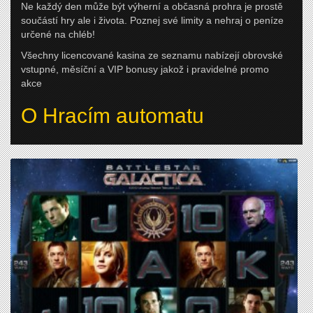
Ne každý den může být výherní a občasná prohra je prostě
součástí hry ale i života. Poznej své limity a nehraj o peníze
určené na chléb!
Všechny licencované kasina ze seznamu nabízejí obrovské
vstupné, měsíční a VIP bonusy jakož i pravidelné promo
akce
O Hracím automatu