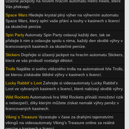
úžasné jackpoty na novém hracím automatu Retro Reels, které
Vás překvapí.
Space Wars
Hledejte krystal plný výher na výherním automatu
Space Wars, který splní vaše přání a touhy v kasinech s licencí
za skutečné peníze.
Spin Party
Automaty Spin Party oslavují každý den, tak se
přidejte k nim a oslavujte spolu s nima, každý den skvělé výhry v
licencovaných kasinech za skutečné peníze.
Stickers
Dopřejte si úžasný jackpot na hracím automatu Stickers,
která ve vás probudí nostalgii dětství.
Trolls
Najděte si svého vítězného trolla na automatové hře Trolls,
se kterou získáváte štědré výhry v kasinech s licencí.
Lucky Rabbit´s Loot
Zahrejte si videoautomaty Lucky Rabbit's
Loot ve vybraných kasinech s licencí, které nabízejí skvělé výhry.
Wild Rockets
Automatová hra Wild Rockets přináší množství rizik
a nebezpečí, díky kterým můžete získat nemalé výhry peněz v
licencovaných kasinech.
Viking´s Treasure
Vycestujte v čase za drahými tajemstvími
vikingů na videoautomaty Viking's Treasure online za reálné
peníze v kasinech s licencí.