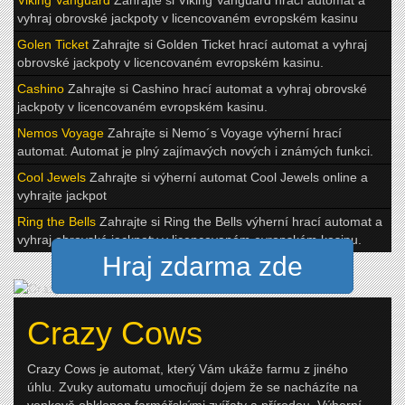
Viking Vanguard
Zahrajte si Viking Vanguard hrací automat a
vyhraj obrovské jackpoty v licencovaném evropském kasinu
Golen Ticket
Zahrajte si Golden Ticket hrací automat a vyhraj
obrovské jackpoty v licencovaném evropském kasinu.
Cashino
Zahrajte si Cashino hrací automat a vyhraj obrovské
jackpoty v licencovaném evropském kasinu.
Nemos Voyage
Zahrajte si Nemo´s Voyage výherní hrací
automat. Automat je plný zajímavých nových i známých funkci.
Cool Jewels
Zahrajte si výherní automat Cool Jewels online a
vyhrajte jackpot
Ring the Bells
Zahrajte si Ring the Bells výherní hrací automat a
vyhraj obrovské jackpoty v licencovaném evropském kasinu.
Hraj zdarma zde
Crazy Cows
Crazy Cows je automat, který Vám ukáže farmu z jiného
úhlu. Zvuky automatu umocňují dojem že se nacházíte na