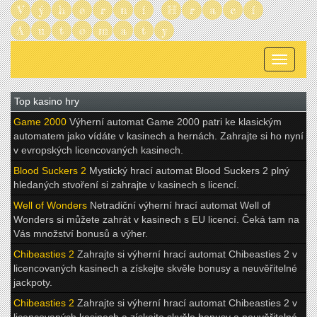
V
ý
h
e
r
n
í
H
r
a
c
í
A
u
t
o
m
a
t
y
Top kasino hry
Game 2000
Výherní automat Game 2000 patri ke klasickým
automatem jako vídáte v kasinech a hernách. Zahrajte si ho nyní
v evropských licencovaných kasinech.
Blood Suckers 2
Mystický hrací automat Blood Suckers 2 plný
hledaných stvoření si zahrajte v kasinech s licencí.
Well of Wonders
Netradiční výherní hrací automat Well of
Wonders si můžete zahrát v kasinech s EU licencí. Čeká tam na
Vás množství bonusů a výher.
Chibeasties 2
Zahrajte si výherní hrací automat Chibeasties 2 v
licencovaných kasinech a získejte skvěle bonusy a neuvěřitelné
jackpoty.
Chibeasties 2
Zahrajte si výherní hrací automat Chibeasties 2 v